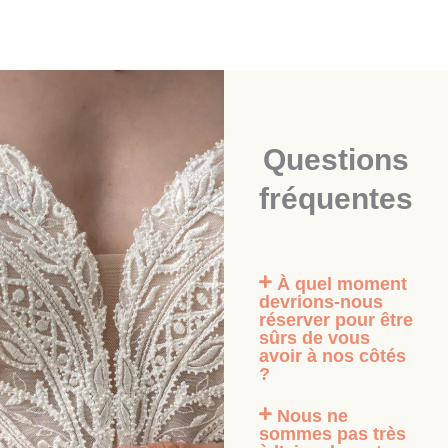
Questions
fréquentes
À quel moment
devrions-nous
réserver pour être
sûrs de vous
avoir à nos côtés
?
Nous ne
sommes pas très