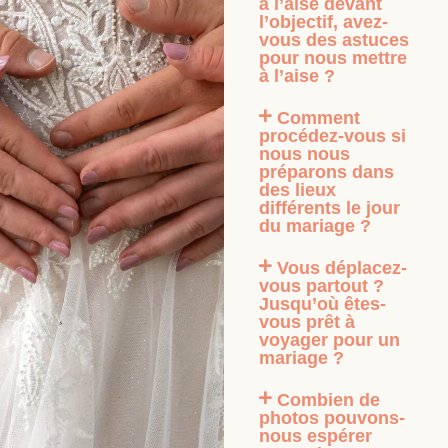
à l’aise devant
l’objectif, avez-
vous des astuces
pour nous mettre
à l’aise ?
Comment
procédez-vous si
nous nous
préparons dans
des lieux
différents le jour
du mariage ?
Vous déplacez-
vous partout ?
Jusqu’où êtes-
vous prêt à
voyager pour un
mariage ?
Combien de
photos pouvons-
nous espérer