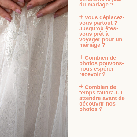
du mariage ?
Vous déplacez-
vous partout ?
Jusqu’où êtes-
vous prêt à
voyager pour un
mariage ?
Combien de
photos pouvons-
nous espérer
recevoir ?
Combien de
temps faudra-t-il
attendre avant de
découvrir nos
photos ?