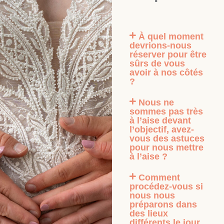
À quel moment
devrions-nous
réserver pour être
sûrs de vous
avoir à nos côtés
?
Nous ne
sommes pas très
à l’aise devant
l’objectif, avez-
vous des astuces
pour nous mettre
à l’aise ?
Comment
procédez-vous si
nous nous
préparons dans
des lieux
différents le jour