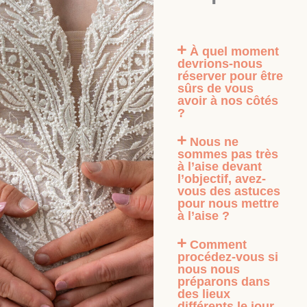
À quel moment
devrions-nous
réserver pour être
sûrs de vous
avoir à nos côtés
?
Nous ne
sommes pas très
à l’aise devant
l’objectif, avez-
vous des astuces
pour nous mettre
à l’aise ?
Comment
procédez-vous si
nous nous
préparons dans
des lieux
différents le jour