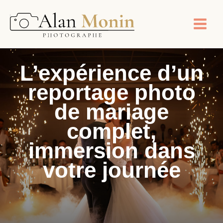
Aller
au
contenu
L’expérience d’un
reportage photo
de mariage
complet,
immersion dans
votre journée