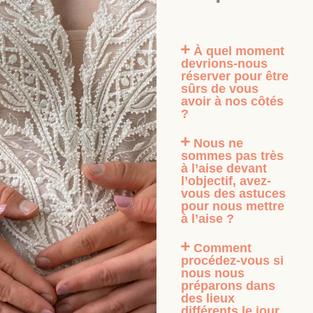
À quel moment
devrions-nous
réserver pour être
sûrs de vous
avoir à nos côtés
?
Nous ne
sommes pas très
à l’aise devant
l’objectif, avez-
vous des astuces
pour nous mettre
à l’aise ?
Comment
procédez-vous si
nous nous
préparons dans
des lieux
différents le jour