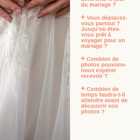
du mariage ?
Vous déplacez-
vous partout ?
Jusqu’où êtes-
vous prêt à
voyager pour un
mariage ?
Combien de
photos pouvons-
nous espérer
recevoir ?
Combien de
temps faudra-t-il
attendre avant de
découvrir nos
photos ?